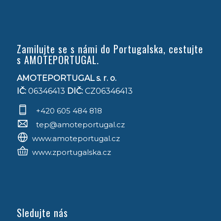
Zamilujte se s námi do Portugalska, cestujte
s AMOTEPORTUGAL.
AMOTEPORTUGAL s. r. o.
IČ:
06346413
DIČ:
CZ06346413
+420 605 484 818
tep@amoteportugal.cz
www.amoteportugal.cz
www.zportugalska.cz
Sledujte nás